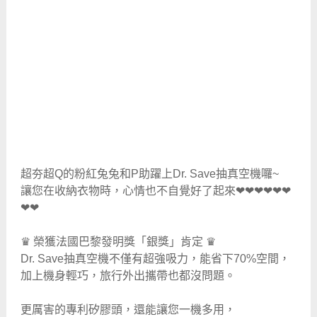
超夯超Q的粉紅兔兔和P助躍上Dr. Save抽真空機囉~
讓您在收納衣物時，心情也不自覺好了起來❤❤❤❤❤❤
❤❤
♛ 榮獲法國巴黎發明獎「銀獎」肯定 ♛
Dr. Save抽真空機不僅有超強吸力，能省下70%空間，
加上機身輕巧，旅行外出攜帶也都沒問題。
更厲害的專利矽膠頭，還能讓您一機多用，