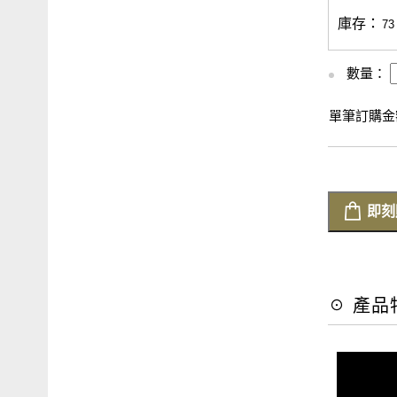
庫存：
73
數量：
單筆訂購金額
即刻
☉ 產品