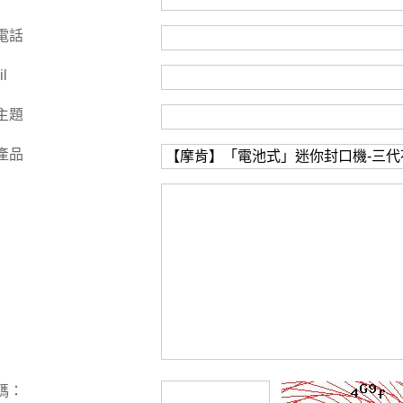
電話
il
主題
產品
碼：