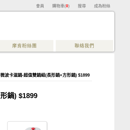
會員
購物車(
0
)
搜尋
成為粉絲
摩肯粉絲團
聯絡我們
】微波卡滋鍋-超值雙鍋組(長形鍋+方形鍋) $1899
) $1899