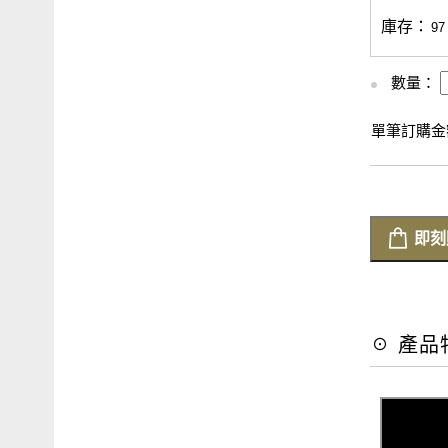
庫存：
97
數量：
單筆訂購金額
即刻
☉ 產品